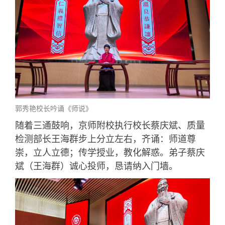
郭秀艳校长吟诵《师说》
随着三通鼓响，京师附校执行校长蔡庆斌、质量
检测部长王海群步上分立左右，齐诵：师道尊
崇，立人立德；传学授业，教化解惑。弟子蔡庆
斌（王海群）诚心投师，恳请纳入门墙。