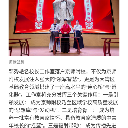
师徒盟誓
郭秀艳名校长工作室落户京师附校，不仅为京师
附校发展注入强大的“领军智慧”，更是为大湾区
基础教育领域搭建了一座高水平的“连心桥”与“孵
化器”。工作室将充分发挥三个关键作用：一是引
领发展： 成为京师附校乃至区域学校高质量发展
的“思想库”与“发动机”。二是培育骨干： 成为培
养一批富有教育家情怀、具备教育家潜质的中青
年校长的“摇篮”。三是辐射带动： 成为传播先进