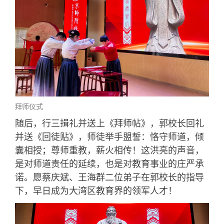
拜师仪式
随后，行三揖礼并送上《拜师帖》，郭校长回礼
并送《回徒贴》，师徒举手盟誓：恪守师道，倾
囊相授；尊师重教，薪火相传！这洪亮的声音，
是对师道责任的延续，也是对教育事业的庄严承
诺。愿蔡庆斌、王海群二位弟子在郭校长的指导
下，早日成为大湾区教育界的领军人才！